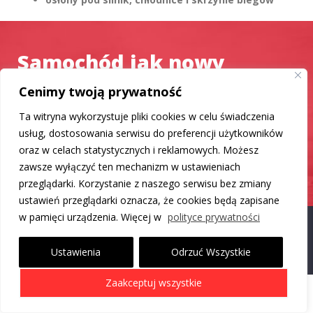
Samochód jak nowy
Cenimy twoją prywatność
Mamy dla Ciebie rozwiązanie
Ta witryna wykorzystuje pliki cookies w celu świadczenia
usług, dostosowania serwisu do preferencji użytkowników
DO LISTY PRODUKTÓW
oraz w celach statystycznych i reklamowych. Możesz
zawsze wyłączyć ten mechanizm w ustawieniach
przeglądarki. Korzystanie z naszego serwisu bez zmiany
ustawień przeglądarki oznacza, że cookies będą zapisane
w pamięci urządzenia. Więcej w
polityce prywatności
Proudly powered by WordPress
|
Theme: Carlistings by
WP
Auto Listings
.
Ustawienia
Odrzuć Wszystkie
Zaakceptuj wszystkie