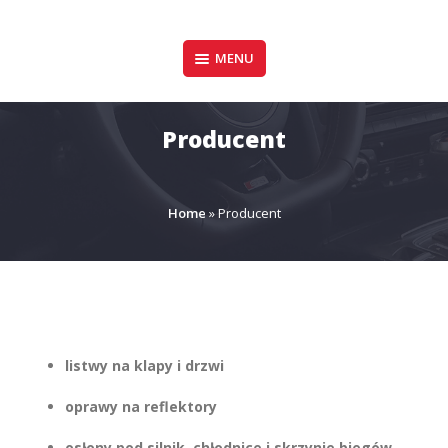
Pomiń
zawartość
Design & Style
MENU
P.P.H.U. DAWID
GAŁUSZKA
Producent
Home
»
Producent
listwy na klapy i drzwi
oprawy na reflektory
osłony pod silnik, chłodnice i skrzynie biegów