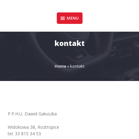
Pomiń
zawartość
Design & Style
MENU
P.P.H.U. DAWID
GAŁUSZKA
kontakt
Home
»
kontakt
P.P.H.U. Dawid Gałuszka
Widokowa 38, Roztropice
tel.
33 815 34 53