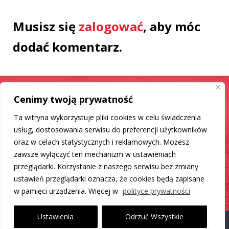
Musisz się
zalogować
, aby móc
dodać komentarz.
Cenimy twoją prywatność
Samochód jak nowy
Ta witryna wykorzystuje pliki cookies w celu świadczenia
Mamy dla Ciebie rozwiązanie
usług, dostosowania serwisu do preferencji użytkowników
oraz w celach statystycznych i reklamowych. Możesz
zawsze wyłączyć ten mechanizm w ustawieniach
DO LISTY PRODUKTÓW
przeglądarki. Korzystanie z naszego serwisu bez zmiany
ustawień przeglądarki oznacza, że cookies będą zapisane
w pamięci urządzenia. Więcej w
polityce prywatności
Ustawienia
Odrzuć Wszystkie