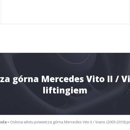
a górna Mercedes Vito II / V
liftingiem
ola
»
Osłona wlotu powietrza górna Mercedes Vito II / Viano (2003-2010) pr