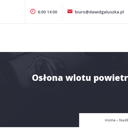
Pomiń
zawartość
6:00 14:00
biuro@dawidgaluszka.pl
Design & Style
P.P.H.U. DAWID GAŁUSZKA
Osłona wlotu powietrz
Home
»
Nadk