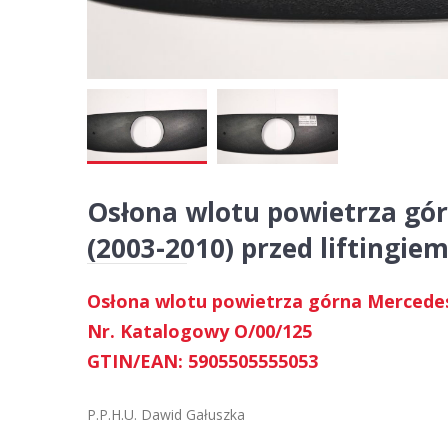
Osłona wlotu powietrza górn
(2003-2010) przed liftingie
Osłona wlotu powietrza górna Mercedes V
Nr. Katalogowy O/00/125
GTIN/EAN: 5905505555053
P.P.H.U. Dawid Gałuszka