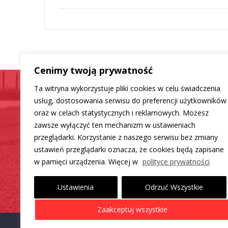
Cenimy twoją prywatność
Ta witryna wykorzystuje pliki cookies w celu świadczenia
usług, dostosowania serwisu do preferencji użytkowników
oraz w celach statystycznych i reklamowych. Możesz
Samochód jak now
zawsze wyłączyć ten mechanizm w ustawieniach
przeglądarki. Korzystanie z naszego serwisu bez zmiany
ustawień przeglądarki oznacza, że cookies będą zapisane
Mamy dla Ciebie rozwiązanie
w pamięci urządzenia. Więcej w
polityce prywatności
Ustawienia
Odrzuć Wszystkie
Zaakceptuj wszystkie