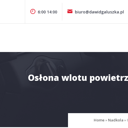
Pomiń
zawartość
6:00 14:00
biuro@dawidgaluszka.pl
Design & Style
P.P.H.U. DAWID GAŁUSZKA
Osłona wlotu powietrza
Home
»
Nadkola
»