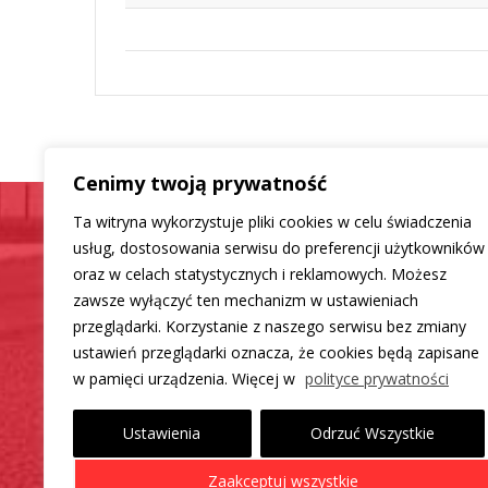
Cenimy twoją prywatność
Ta witryna wykorzystuje pliki cookies w celu świadczenia
usług, dostosowania serwisu do preferencji użytkowników
oraz w celach statystycznych i reklamowych. Możesz
Samochód jak now
zawsze wyłączyć ten mechanizm w ustawieniach
przeglądarki. Korzystanie z naszego serwisu bez zmiany
ustawień przeglądarki oznacza, że cookies będą zapisane
Mamy dla Ciebie rozwiązanie
w pamięci urządzenia. Więcej w
polityce prywatności
Ustawienia
Odrzuć Wszystkie
Zaakceptuj wszystkie