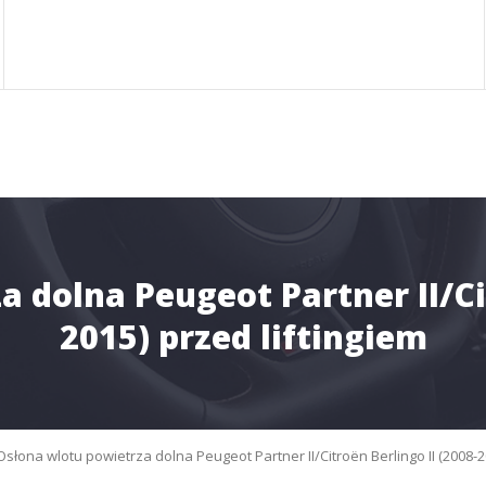
 dolna Peugeot Partner II/Cit
2015) przed liftingiem
Osłona wlotu powietrza dolna Peugeot Partner II/Citroën Berlingo II (2008-2