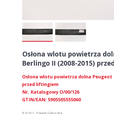
Osłona wlotu powietrza dol
Berlingo II (2008-2015) prze
Osłona wlotu powietrza dolna Peugeot Pa
przed liftingiem
Nr. Katalogowy O/00/126
GTIN/EAN: 5905505555060
P.P.H.U. Dawid Gałuszka