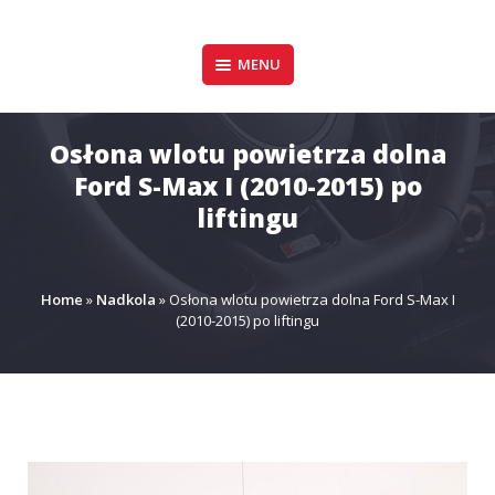
Pomiń
zawartość
Design & Style
MENU
P.P.H.U. DAWID
GAŁUSZKA
Osłona wlotu powietrza dolna
Ford S-Max I (2010-2015) po
liftingu
Home
»
Nadkola
»
Osłona wlotu powietrza dolna Ford S-Max I
(2010-2015) po liftingu