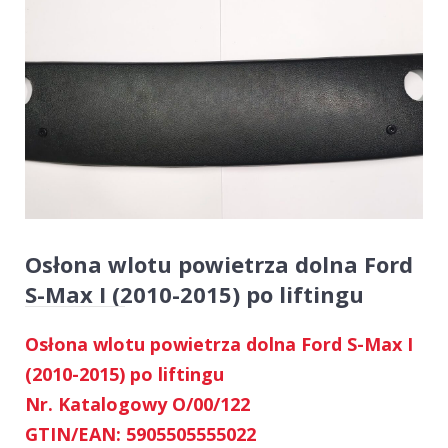
Osłona wlotu powietrza dolna Ford
S-Max I (2010-2015) po liftingu
Osłona wlotu powietrza dolna Ford S-Max I
(2010-2015) po liftingu
Nr. Katalogowy O/00/122
GTIN/EAN: 5905505555022