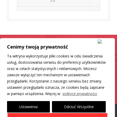
Cenimy twoją prywatność
Samochód jak nowy
Ta witryna wykorzystuje pliki cookies w celu świadczenia
Mamy dla Ciebie rozwiązanie
usług, dostosowania serwisu do preferencji użytkowników
oraz w celach statystycznych i reklamowych. Możesz
zawsze wyłączyć ten mechanizm w ustawieniach
DO LISTY PRODUKTÓW
przeglądarki. Korzystanie z naszego serwisu bez zmiany
ustawień przeglądarki oznacza, że cookies będą zapisane
w pamięci urządzenia. Więcej w
polityce prywatności
Ustawienia
Odrzuć Wszystkie
Proudly powered by WordPress
|
Theme: Carlistings by
WP