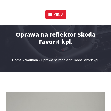
Pomiń
zawartość
Design & Style
MENU
P.P.H.U. DAWID
GAŁUSZKA
Oprawa na reflektor Skoda
Favorit kpl.
Home
»
Nadkola
»
Oprawa na reflektor Skoda Favorit kpl.