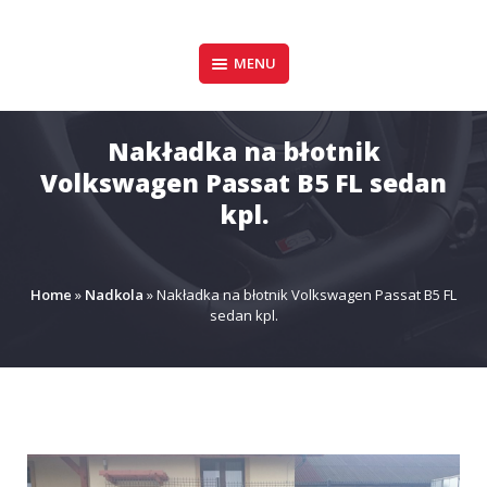
Pomiń
zawartość
Design & Style
MENU
P.P.H.U. DAWID
GAŁUSZKA
Nakładka na błotnik
Volkswagen Passat B5 FL sedan
kpl.
Home
»
Nadkola
»
Nakładka na błotnik Volkswagen Passat B5 FL
sedan kpl.