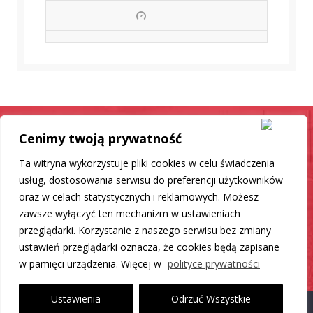
Cenimy twoją prywatność
Samochód jak nowy
Ta witryna wykorzystuje pliki cookies w celu świadczenia
Mamy dla Ciebie rozwiązanie
usług, dostosowania serwisu do preferencji użytkowników
oraz w celach statystycznych i reklamowych. Możesz
zawsze wyłączyć ten mechanizm w ustawieniach
DO LISTY PRODUKTÓW
przeglądarki. Korzystanie z naszego serwisu bez zmiany
ustawień przeglądarki oznacza, że cookies będą zapisane
w pamięci urządzenia. Więcej w
polityce prywatności
Ustawienia
Odrzuć Wszystkie