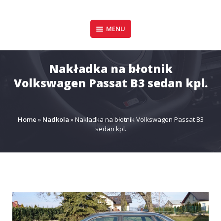
Pomiń
zawartość
Design & Style
MENU
P.P.H.U. DAWID
GAŁUSZKA
Nakładka na błotnik
Volkswagen Passat B3 sedan kpl.
Home
»
Nadkola
»
Nakładka na błotnik Volkswagen Passat B3
sedan kpl.