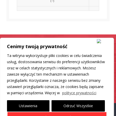
Cenimy twoją prywatność
Samochód jak nowy
Ta witryna wykorzystuje pliki cookies w celu świadczenia
Mamy dla Ciebie rozwiązanie
usług, dostosowania serwisu do preferencji użytkowników
oraz w celach statystycznych i reklamowych. Możesz
zawsze wyłączyć ten mechanizm w ustawieniach
DO LISTY PRODUKTÓW
przeglądarki. Korzystanie z naszego serwisu bez zmiany
ustawień przeglądarki oznacza, że cookies będą zapisane
w pamięci urządzenia. Więcej w
polityce prywatności
Ustawienia
Odrzuć Wszystkie
Proudly powered by WordPress
|
Theme: Carlistings by
WP