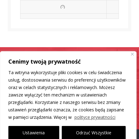
Cenimy twoją prywatność
Samochód jak nowy
Ta witryna wykorzystuje pliki cookies w celu świadczenia
Mamy dla Ciebie rozwiązanie
usług, dostosowania serwisu do preferencji użytkowników
oraz w celach statystycznych i reklamowych. Możesz
zawsze wyłączyć ten mechanizm w ustawieniach
DO LISTY PRODUKTÓW
przeglądarki. Korzystanie z naszego serwisu bez zmiany
ustawień przeglądarki oznacza, że cookies będą zapisane
w pamięci urządzenia. Więcej w
polityce prywatności
Ustawienia
Odrzuć Wszystkie