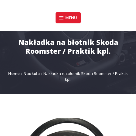
Pomiń
zawartość
Design & Style
MENU
P.P.H.U. DAWID
GAŁUSZKA
Nakładka na błotnik Skoda
Roomster / Praktik kpl.
Home
»
Nadkola
»
Nakładka na błotnik Skoda Roomster / Praktik
kpl.