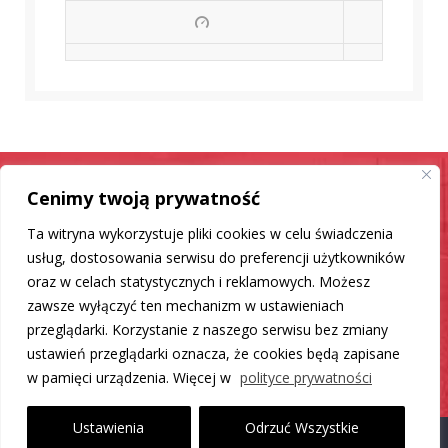
Cenimy twoją prywatność
Samochód jak nowy
Ta witryna wykorzystuje pliki cookies w celu świadczenia
Mamy dla Ciebie rozwiązanie
usług, dostosowania serwisu do preferencji użytkowników
oraz w celach statystycznych i reklamowych. Możesz
zawsze wyłączyć ten mechanizm w ustawieniach
DO LISTY PRODUKTÓW
przeglądarki. Korzystanie z naszego serwisu bez zmiany
ustawień przeglądarki oznacza, że cookies będą zapisane
w pamięci urządzenia. Więcej w
polityce prywatności
Ustawienia
Odrzuć Wszystkie