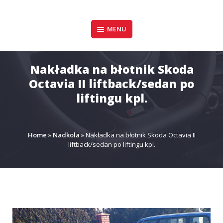
Pomiń
zawartość
Design & Style
MENU
P.P.H.U. DAWID
GAŁUSZKA
Nakładka na błotnik Skoda
Octavia II liftback/sedan po
liftingu kpl.
Home
»
Nadkola
»
Nakładka na błotnik Skoda Octavia II
liftback/sedan po liftingu kpl.