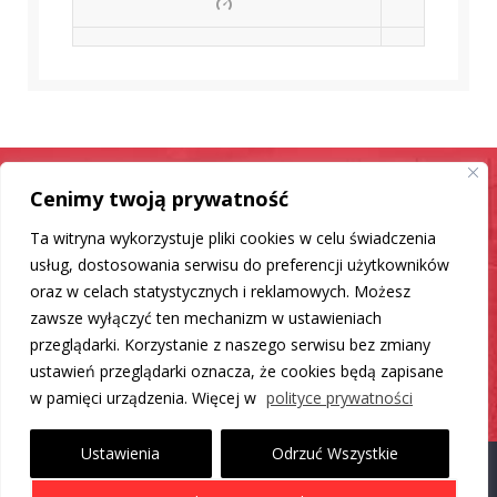
Cenimy twoją prywatność
Samochód jak nowy
Ta witryna wykorzystuje pliki cookies w celu świadczenia
Mamy dla Ciebie rozwiązanie
usług, dostosowania serwisu do preferencji użytkowników
oraz w celach statystycznych i reklamowych. Możesz
zawsze wyłączyć ten mechanizm w ustawieniach
DO LISTY PRODUKTÓW
przeglądarki. Korzystanie z naszego serwisu bez zmiany
ustawień przeglądarki oznacza, że cookies będą zapisane
w pamięci urządzenia. Więcej w
polityce prywatności
Ustawienia
Odrzuć Wszystkie
Proudly powered by WordPress
|
Theme: Carlistings by
WP