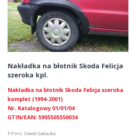
Nakładka na błotnik Skoda Felicja
szeroka kpl.
Nakładka na błotnik Skoda Felicja szeroka
komplet (1994-2001)
Nr. Katalogowy 01/01/04
GTIN/EAN: 5905505550034
P.P.H.U. Dawid Gałuszka