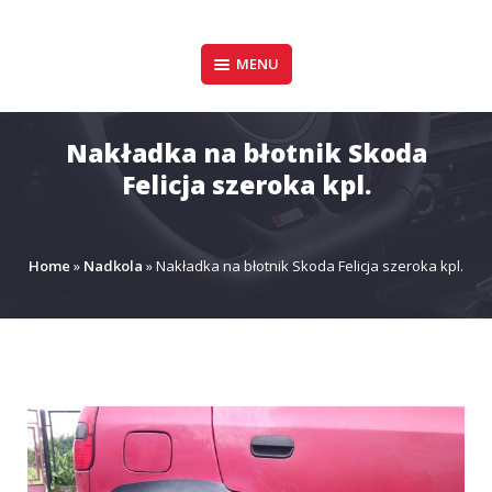
Pomiń
zawartość
Design & Style
MENU
P.P.H.U. DAWID
GAŁUSZKA
Nakładka na błotnik Skoda
Felicja szeroka kpl.
Home
»
Nadkola
»
Nakładka na błotnik Skoda Felicja szeroka kpl.