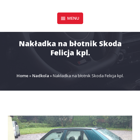
Pomiń
zawartość
Design & Style
MENU
P.P.H.U. DAWID
GAŁUSZKA
Nakładka na błotnik Skoda
Felicja kpl.
Home
»
Nadkola
»
Nakładka na błotnik Skoda Felicja kpl.