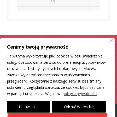
Cenimy twoją prywatność
Samochód jak nowy
Ta witryna wykorzystuje pliki cookies w celu świadczenia
Mamy dla Ciebie rozwiązanie
usług, dostosowania serwisu do preferencji użytkowników
oraz w celach statystycznych i reklamowych. Możesz
zawsze wyłączyć ten mechanizm w ustawieniach
DO LISTY PRODUKTÓW
przeglądarki. Korzystanie z naszego serwisu bez zmiany
ustawień przeglądarki oznacza, że cookies będą zapisane
w pamięci urządzenia. Więcej w
polityce prywatności
Ustawienia
Odrzuć Wszystkie
Proudly powered by WordPress
|
Theme: Carlistings by
WP