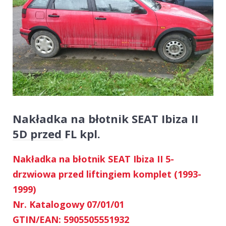
Nakładka na błotnik SEAT Ibiza II
5D przed FL kpl.
Nakładka na błotnik SEAT Ibiza II 5-
drzwiowa przed liftingiem komplet (1993-
1999)
Nr. Katalogowy 07/01/01
GTIN/EAN: 5905505551932