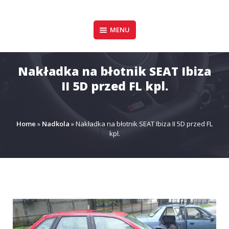
Pomiń
zawartość
Design & Style
MENU
P.P.H.U. DAWID
GAŁUSZKA
Nakładka na błotnik SEAT Ibiza
II 5D przed FL kpl.
Home
»
Nadkola
»
Nakładka na błotnik SEAT Ibiza II 5D przed FL
kpl.