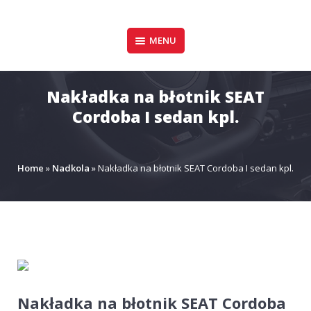
Pomiń
zawartość
Design & Style
MENU
P.P.H.U. DAWID
GAŁUSZKA
Nakładka na błotnik SEAT
Cordoba I sedan kpl.
Home
»
Nadkola
»
Nakładka na błotnik SEAT Cordoba I sedan kpl.
Nakładka na błotnik SEAT Cordoba