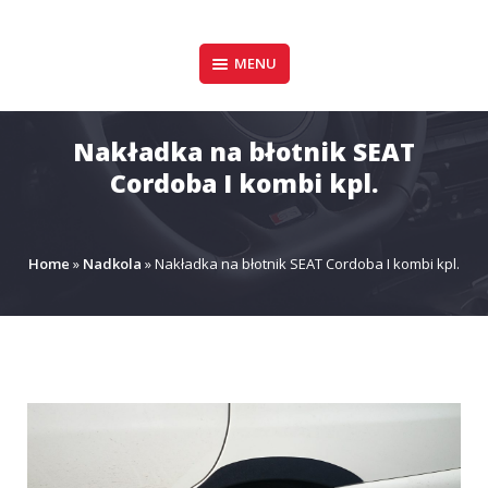
Pomiń
zawartość
Design & Style
MENU
P.P.H.U. DAWID
GAŁUSZKA
Nakładka na błotnik SEAT
Cordoba I kombi kpl.
Home
»
Nadkola
»
Nakładka na błotnik SEAT Cordoba I kombi kpl.