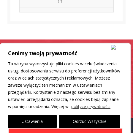
Cenimy twoją prywatność
Samochód jak nowy
Ta witryna wykorzystuje pliki cookies w celu świadczenia
Mamy dla Ciebie rozwiązanie
usług, dostosowania serwisu do preferencji użytkowników
oraz w celach statystycznych i reklamowych. Możesz
zawsze wyłączyć ten mechanizm w ustawieniach
DO LISTY PRODUKTÓW
przeglądarki. Korzystanie z naszego serwisu bez zmiany
ustawień przeglądarki oznacza, że cookies będą zapisane
w pamięci urządzenia. Więcej w
polityce prywatności
Ustawienia
Odrzuć Wszystkie
Proudly powered by WordPress
|
Theme: Carlistings by
WP