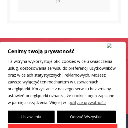
Cenimy twoją prywatność
Samochód jak nowy
Ta witryna wykorzystuje pliki cookies w celu świadczenia
Mamy dla Ciebie rozwiązanie
usług, dostosowania serwisu do preferencji użytkowników
oraz w celach statystycznych i reklamowych. Możesz
zawsze wyłączyć ten mechanizm w ustawieniach
DO LISTY PRODUKTÓW
przeglądarki. Korzystanie z naszego serwisu bez zmiany
ustawień przeglądarki oznacza, że cookies będą zapisane
w pamięci urządzenia. Więcej w
polityce prywatności
Ustawienia
Odrzuć Wszystkie
Proudly powered by WordPress
|
Theme: Carlistings by
WP