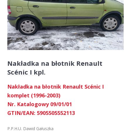
Nakładka na błotnik Renault
Scénic I kpl.
Nakładka na błotnik Renault Scénic I
komplet (1996-2003)
Nr. Katalogowy 09/01/01
GTIN/EAN: 5905505552113
P.P.H.U. Dawid Gałuszka