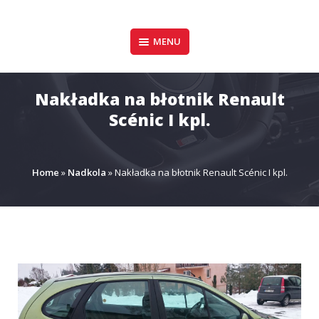
Pomiń
zawartość
Design & Style
MENU
P.P.H.U. DAWID
GAŁUSZKA
Nakładka na błotnik Renault
Scénic I kpl.
Home
»
Nadkola
»
Nakładka na błotnik Renault Scénic I kpl.