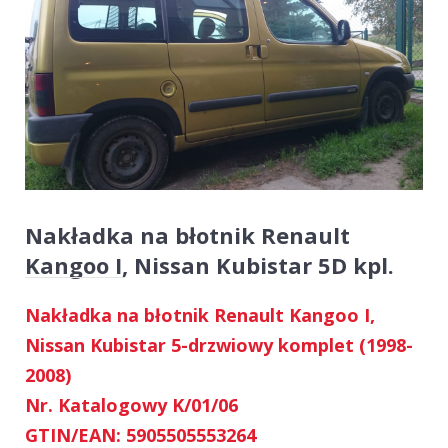
Nakładka na błotnik Renault
Kangoo I, Nissan Kubistar 5D kpl.
Nakładka na błotnik Renault Kangoo I,
Nissan Kubistar 5-drzwiowy komplet (1998-
2008)
Nr. Katalogowy K/01/06
GTIN/EAN: 5905505553264