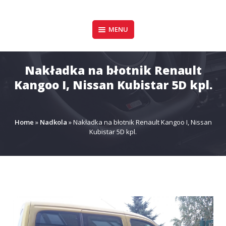
Pomiń
zawartość
Design & Style
MENU
P.P.H.U. DAWID
GAŁUSZKA
Nakładka na błotnik Renault
Kangoo I, Nissan Kubistar 5D kpl.
Home
»
Nadkola
»
Nakładka na błotnik Renault Kangoo I, Nissan
Kubistar 5D kpl.