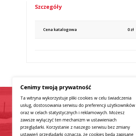
Szczegóły
Cena katalogowa
0
zł
Cenimy twoją prywatność
Ta witryna wykorzystuje pliki cookies w celu świadczenia
usług, dostosowania serwisu do preferencji użytkowników
oraz w celach statystycznych i reklamowych. Możesz
Samochód jak now
zawsze wyłączyć ten mechanizm w ustawieniach
przeglądarki. Korzystanie z naszego serwisu bez zmiany
ustawień przeglądarki oznacza, że cookies będą zapisane
Mamy dla Ciebie rozwiązanie