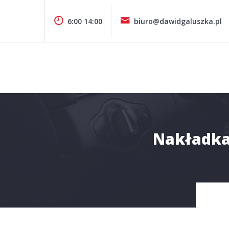
Pomiń
zawartość
6:00 14:00
biuro@dawidgaluszka.pl
Design & Style
P.P.H.U. DAWID GAŁUSZKA
Nakładka 