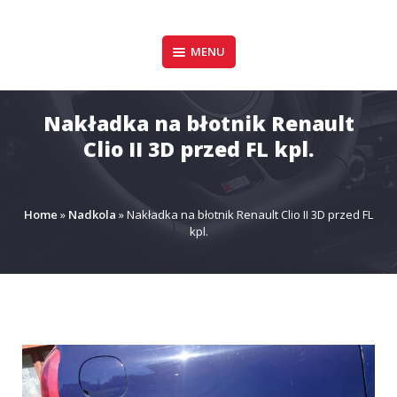
Pomiń
zawartość
Design & Style
MENU
P.P.H.U. DAWID
GAŁUSZKA
Nakładka na błotnik Renault
Clio II 3D przed FL kpl.
Home
»
Nadkola
»
Nakładka na błotnik Renault Clio II 3D przed FL
kpl.