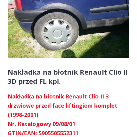
Nakładka na błotnik Renault Clio II
3D przed FL kpl.
Nakładka na błotnik Renault Clio II 3-
drzwiowe przed face liftingiem komplet
(1998-2001)
Nr. Katalogowy 09/08/01
GTIN/EAN: 5905505552311