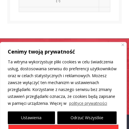
Cenimy twoją prywatność
Samochód jak nowy
Ta witryna wykorzystuje pliki cookies w celu świadczenia
Mamy dla Ciebie rozwiązanie
usług, dostosowania serwisu do preferencji użytkowników
oraz w celach statystycznych i reklamowych. Możesz
zawsze wyłączyć ten mechanizm w ustawieniach
DO LISTY PRODUKTÓW
przeglądarki. Korzystanie z naszego serwisu bez zmiany
ustawień przeglądarki oznacza, że cookies będą zapisane
w pamięci urządzenia. Więcej w
polityce prywatności
Ustawienia
Odrzuć Wszystkie
Proudly powered by WordPress
|
Theme: Carlistings by
WP