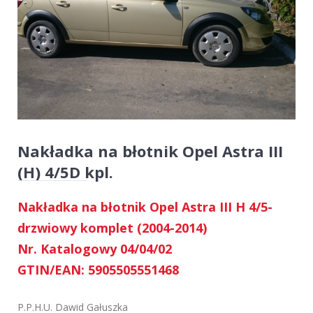
Nakładka na błotnik Opel Astra III
(H) 4/5D kpl.
Nakładka na błotnik Opel Astra III H 4/5-
drzwiowy komplet (2004-2014)
Nr. Katalogowy 04/04/02
GTIN/EAN: 5905505551468
P.P.H.U. Dawid Gałuszka