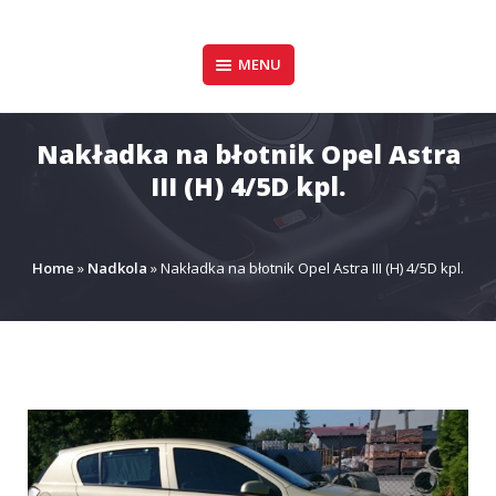
Pomiń
zawartość
Design & Style
MENU
P.P.H.U. DAWID
GAŁUSZKA
Nakładka na błotnik Opel Astra
III (H) 4/5D kpl.
Home
»
Nadkola
»
Nakładka na błotnik Opel Astra III (H) 4/5D kpl.