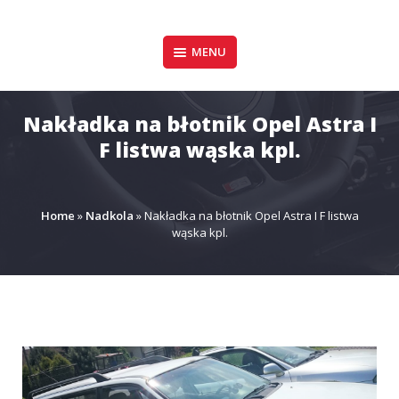
Pomiń
zawartość
Design & Style
MENU
P.P.H.U. DAWID
GAŁUSZKA
Nakładka na błotnik Opel Astra I
F listwa wąska kpl.
Home
»
Nadkola
»
Nakładka na błotnik Opel Astra I F listwa
wąska kpl.