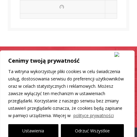
Cenimy twoją prywatność
Samochód jak nowy
Ta witryna wykorzystuje pliki cookies w celu świadczenia
Mamy dla Ciebie rozwiązanie
usług, dostosowania serwisu do preferencji użytkowników
oraz w celach statystycznych i reklamowych. Możesz
zawsze wyłączyć ten mechanizm w ustawieniach
DO LISTY PRODUKTÓW
przeglądarki. Korzystanie z naszego serwisu bez zmiany
ustawień przeglądarki oznacza, że cookies będą zapisane
w pamięci urządzenia. Więcej w
polityce prywatności
Ustawienia
Odrzuć Wszystkie