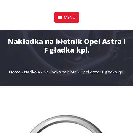
Pomiń
zawartość
Design & Style
MENU
P.P.H.U. DAWID
GAŁUSZKA
Nakładka na błotnik Opel Astra I
F gładka kpl.
Home
»
Nadkola
»
Nakładka na błotnik Opel Astra I F gładka kpl.