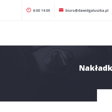
Pomiń
zawartość
6:00 14:00
biuro@dawidgaluszka.pl
Design & Style
P.P.H.U. DAWID GAŁUSZKA
Nakładka