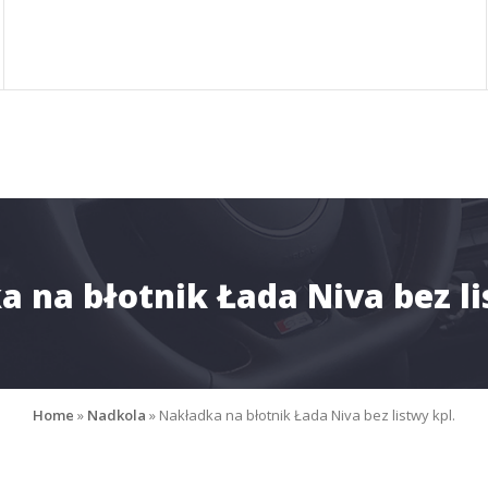
 na błotnik Łada Niva bez li
Home
»
Nadkola
»
Nakładka na błotnik Łada Niva bez listwy kpl.