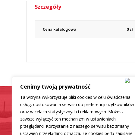
Szczegóły
Cena katalogowa
0
zł
Cenimy twoją prywatność
Ta witryna wykorzystuje pliki cookies w celu świadczenia
usług, dostosowania serwisu do preferencji użytkowników
oraz w celach statystycznych i reklamowych. Możesz
Samochód jak now
zawsze wyłączyć ten mechanizm w ustawieniach
przeglądarki. Korzystanie z naszego serwisu bez zmiany
ustawień przeglądarki oznacza, że cookies będą zapisane
Mamy dla Ciebie rozwiązanie