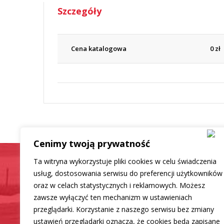
Szczegóły
Cena katalogowa
0
zł
Cenimy twoją prywatność
Ta witryna wykorzystuje pliki cookies w celu świadczenia
usług, dostosowania serwisu do preferencji użytkowników
oraz w celach statystycznych i reklamowych. Możesz
Samochód jak now
zawsze wyłączyć ten mechanizm w ustawieniach
przeglądarki. Korzystanie z naszego serwisu bez zmiany
ustawień przeglądarki oznacza, że cookies będą zapisane
Mamy dla Ciebie rozwiązanie