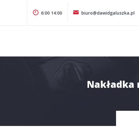
Pomiń
zawartość
6:00 14:00
biuro@dawidgaluszka.pl
Design & Style
P.P.H.U. DAWID GAŁUSZKA
Nakładka n