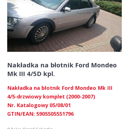
Nakładka na błotnik Ford Mondeo
Mk III 4/5D kpl.
Nakładka na błotnik Ford Mondeo Mk III
4/5-drzwiowy komplet (2000-2007)
Nr. Katalogowy 05/08/01
GTIN/EAN: 5905505551796