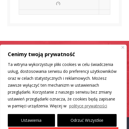
Cenimy twoją prywatność
Samochód jak nowy
Ta witryna wykorzystuje pliki cookies w celu świadczenia
Mamy dla Ciebie rozwiązanie
usług, dostosowania serwisu do preferencji użytkowników
oraz w celach statystycznych i reklamowych. Możesz
zawsze wyłączyć ten mechanizm w ustawieniach
DO LISTY PRODUKTÓW
przeglądarki. Korzystanie z naszego serwisu bez zmiany
ustawień przeglądarki oznacza, że cookies będą zapisane
w pamięci urządzenia. Więcej w
polityce prywatności
Ustawienia
Odrzuć Wszystkie
Proudly powered by WordPress
|
Theme: Carlistings by
WP