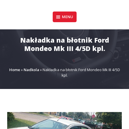
Pomiń
zawartość
Design & Style
MENU
P.P.H.U. DAWID
GAŁUSZKA
Nakładka na błotnik Ford
Mondeo Mk III 4/5D kpl.
Home
»
Nadkola
»
Nakładka na błotnik Ford Mondeo Mk III 4/5D
kpl.