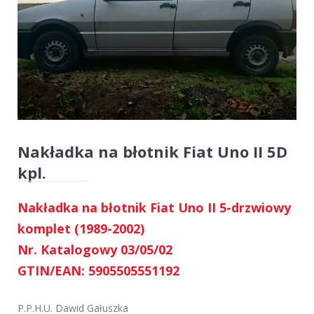
Nakładka na błotnik Fiat Uno II 5D
kpl.
Nakładka na błotnik Fiat Uno II 5-drzwiowy
komplet (1989-2002)
Nr. Katalogowy 03/05/02
GTIN/EAN: 5905505551192
P.P.H.U. Dawid Gałuszka