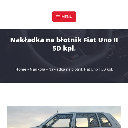
Pomiń
zawartość
Design & Style
MENU
P.P.H.U. DAWID
GAŁUSZKA
Nakładka na błotnik Fiat Uno II
5D kpl.
Home
»
Nadkola
»
Nakładka na błotnik Fiat Uno II 5D kpl.