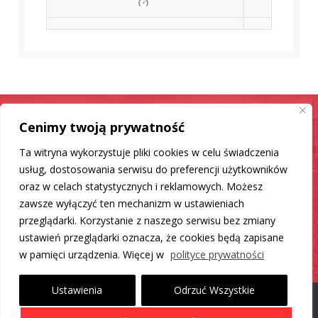
Cenimy twoją prywatność
Samochód jak nowy
Ta witryna wykorzystuje pliki cookies w celu świadczenia
Mamy dla Ciebie rozwiązanie
usług, dostosowania serwisu do preferencji użytkowników
oraz w celach statystycznych i reklamowych. Możesz
zawsze wyłączyć ten mechanizm w ustawieniach
DO LISTY PRODUKTÓW
przeglądarki. Korzystanie z naszego serwisu bez zmiany
ustawień przeglądarki oznacza, że cookies będą zapisane
w pamięci urządzenia. Więcej w
polityce prywatności
Ustawienia
Odrzuć Wszystkie
Proudly powered by WordPress
|
Theme: Carlistings by
WP