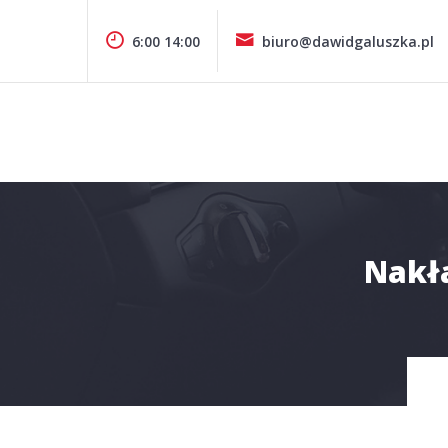
Pomiń
zawartość
6:00 14:00
biuro@dawidgaluszka.pl
Design & Style
P.P.H.U. DAWID GAŁUSZKA
Nakła