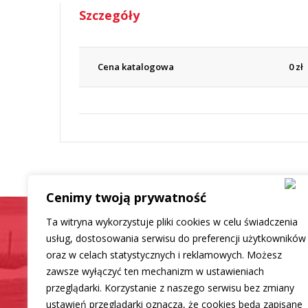
Szczegóły
Cena katalogowa
0
zł
Cenimy twoją prywatność
Ta witryna wykorzystuje pliki cookies w celu świadczenia
usług, dostosowania serwisu do preferencji użytkowników
oraz w celach statystycznych i reklamowych. Możesz
Samochód jak now
zawsze wyłączyć ten mechanizm w ustawieniach
przeglądarki. Korzystanie z naszego serwisu bez zmiany
ustawień przeglądarki oznacza, że cookies będą zapisane
Mamy dla Ciebie rozwiązanie