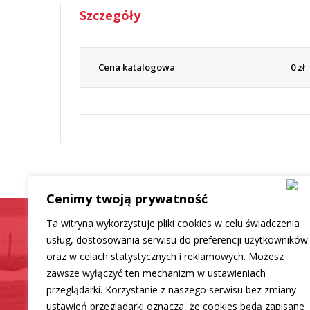
Szczegóły
Cena katalogowa
0
zł
Cenimy twoją prywatność
Ta witryna wykorzystuje pliki cookies w celu świadczenia
usług, dostosowania serwisu do preferencji użytkowników
oraz w celach statystycznych i reklamowych. Możesz
Samochód jak now
zawsze wyłączyć ten mechanizm w ustawieniach
przeglądarki. Korzystanie z naszego serwisu bez zmiany
ustawień przeglądarki oznacza, że cookies będą zapisane
Mamy dla Ciebie rozwiązanie