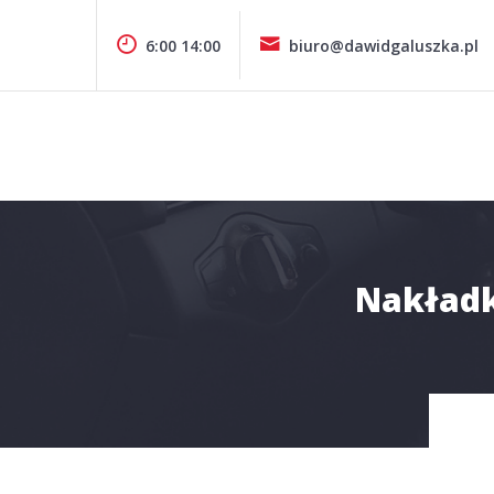
Pomiń
zawartość
6:00 14:00
biuro@dawidgaluszka.pl
Design & Style
P.P.H.U. DAWID GAŁUSZKA
Nakładk