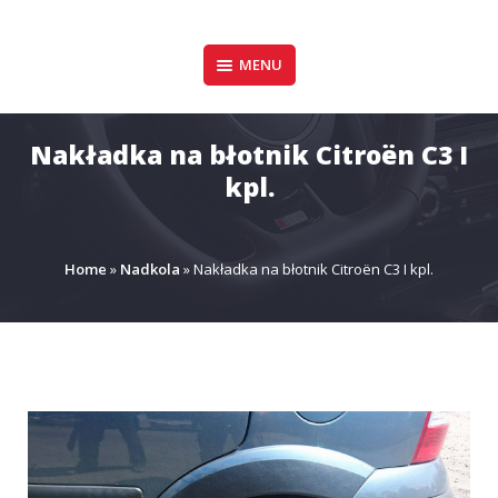
Pomiń
zawartość
Design & Style
MENU
P.P.H.U. DAWID
GAŁUSZKA
Nakładka na błotnik Citroën C3 I
kpl.
Home
»
Nadkola
»
Nakładka na błotnik Citroën C3 I kpl.