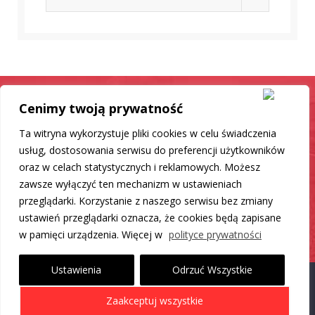
Cenimy twoją prywatność
Samochód jak nowy
Ta witryna wykorzystuje pliki cookies w celu świadczenia
Mamy dla Ciebie rozwiązanie
usług, dostosowania serwisu do preferencji użytkowników
oraz w celach statystycznych i reklamowych. Możesz
zawsze wyłączyć ten mechanizm w ustawieniach
DO LISTY PRODUKTÓW
przeglądarki. Korzystanie z naszego serwisu bez zmiany
ustawień przeglądarki oznacza, że cookies będą zapisane
w pamięci urządzenia. Więcej w
polityce prywatności
Ustawienia
Odrzuć Wszystkie
Proudly powered by WordPress
|
Theme: Carlistings by
WP
Zaakceptuj wszystkie
Auto Listings
.