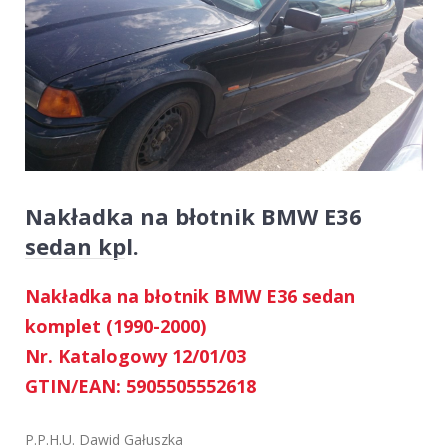
Nakładka na błotnik BMW E36
sedan kpl.
Nakładka na błotnik BMW E36 sedan
komplet (1990-2000)
Nr. Katalogowy 12/01/03
GTIN/EAN: 5905505552618
P.P.H.U. Dawid Gałuszka