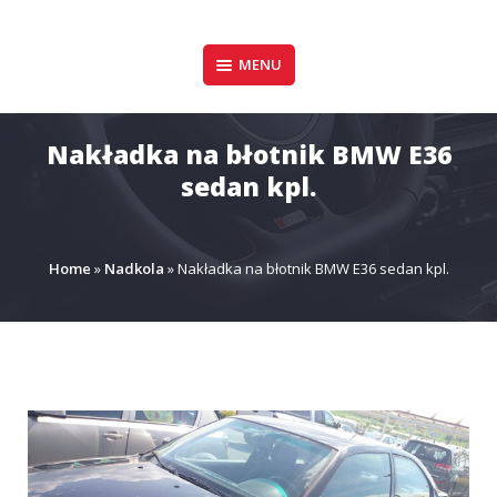
Pomiń
zawartość
Design & Style
MENU
P.P.H.U. DAWID
GAŁUSZKA
Nakładka na błotnik BMW E36
sedan kpl.
Home
»
Nadkola
»
Nakładka na błotnik BMW E36 sedan kpl.