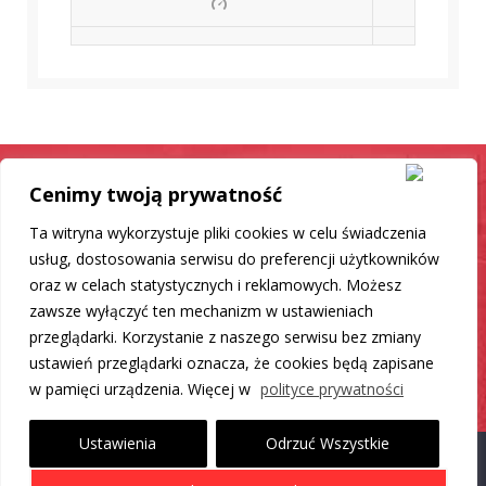
Cenimy twoją prywatność
Samochód jak nowy
Ta witryna wykorzystuje pliki cookies w celu świadczenia
Mamy dla Ciebie rozwiązanie
usług, dostosowania serwisu do preferencji użytkowników
oraz w celach statystycznych i reklamowych. Możesz
zawsze wyłączyć ten mechanizm w ustawieniach
DO LISTY PRODUKTÓW
przeglądarki. Korzystanie z naszego serwisu bez zmiany
ustawień przeglądarki oznacza, że cookies będą zapisane
w pamięci urządzenia. Więcej w
polityce prywatności
Ustawienia
Odrzuć Wszystkie
Proudly powered by WordPress
|
Theme: Carlistings by
WP