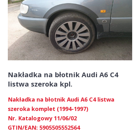
Nakładka na błotnik Audi A6 C4
listwa szeroka kpl.
Nakładka na błotnik Audi A6 C4 listwa
szeroka komplet (1994-1997)
Nr. Katalogowy 11/06/02
GTIN/EAN: 5905505552564