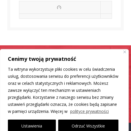
Cenimy twoją prywatność
Samochód jak nowy
Ta witryna wykorzystuje pliki cookies w celu świadczenia
Mamy dla Ciebie rozwiązanie
usług, dostosowania serwisu do preferencji użytkowników
oraz w celach statystycznych i reklamowych. Możesz
zawsze wyłączyć ten mechanizm w ustawieniach
DO LISTY PRODUKTÓW
przeglądarki. Korzystanie z naszego serwisu bez zmiany
ustawień przeglądarki oznacza, że cookies będą zapisane
w pamięci urządzenia. Więcej w
polityce prywatności
Ustawienia
Odrzuć Wszystkie