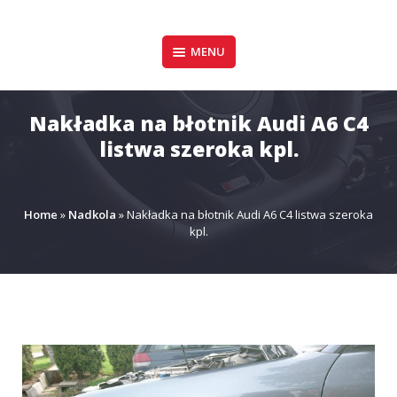
Pomiń
zawartość
Design & Style
MENU
P.P.H.U. DAWID
GAŁUSZKA
Nakładka na błotnik Audi A6 C4
listwa szeroka kpl.
Home
»
Nadkola
»
Nakładka na błotnik Audi A6 C4 listwa szeroka
kpl.