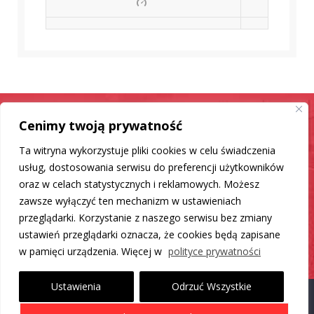
Cenimy twoją prywatność
Samochód jak nowy
Ta witryna wykorzystuje pliki cookies w celu świadczenia
Mamy dla Ciebie rozwiązanie
usług, dostosowania serwisu do preferencji użytkowników
oraz w celach statystycznych i reklamowych. Możesz
zawsze wyłączyć ten mechanizm w ustawieniach
DO LISTY PRODUKTÓW
przeglądarki. Korzystanie z naszego serwisu bez zmiany
ustawień przeglądarki oznacza, że cookies będą zapisane
w pamięci urządzenia. Więcej w
polityce prywatności
Ustawienia
Odrzuć Wszystkie
Proudly powered by WordPress
|
Theme: Carlistings by
WP