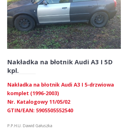
Nakładka na błotnik Audi A3 I 5D
kpl.
Nakładka na błotnik Audi A3 I 5-drzwiowa
komplet (1996-2003)
Nr. Katalogowy 11/05/02
GTIN/EAN: 5905505552540
P.P.H.U. Dawid Gałuszka