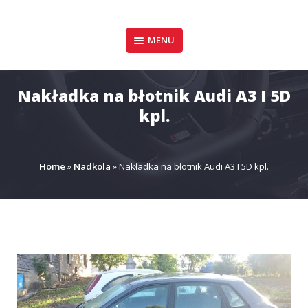
Pomiń
zawartość
Design & Style
MENU
P.P.H.U. DAWID
GAŁUSZKA
Nakładka na błotnik Audi A3 I 5D
kpl.
Home
»
Nadkola
»
Nakładka na błotnik Audi A3 I 5D kpl.