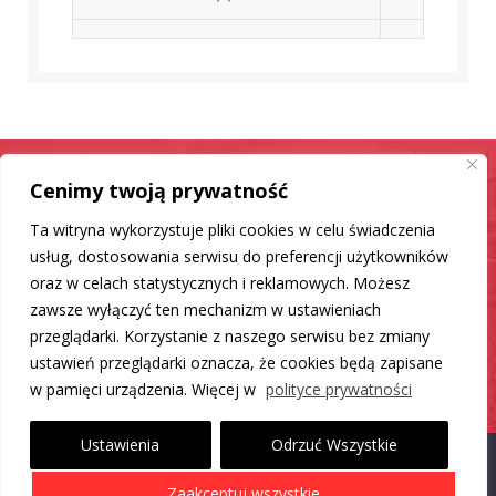
Cenimy twoją prywatność
Samochód jak nowy
Ta witryna wykorzystuje pliki cookies w celu świadczenia
Mamy dla Ciebie rozwiązanie
usług, dostosowania serwisu do preferencji użytkowników
oraz w celach statystycznych i reklamowych. Możesz
zawsze wyłączyć ten mechanizm w ustawieniach
DO LISTY PRODUKTÓW
przeglądarki. Korzystanie z naszego serwisu bez zmiany
ustawień przeglądarki oznacza, że cookies będą zapisane
w pamięci urządzenia. Więcej w
polityce prywatności
Ustawienia
Odrzuć Wszystkie
Proudly powered by WordPress
|
Theme: Carlistings by
WP
Zaakceptuj wszystkie