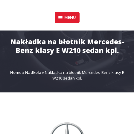
Pomiń
zawartość
Design & Style
MENU
P.P.H.U. DAWID
GAŁUSZKA
Nakładka na błotnik Mercedes-
Benz klasy E W210 sedan kpl.
Home
»
Nadkola
»
Nakładka na błotnik Mercedes-Benz klasy E
W210 sedan kpl.