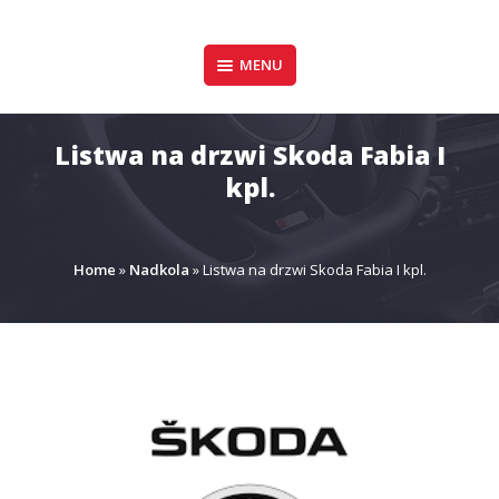
Pomiń
zawartość
Design & Style
MENU
P.P.H.U. DAWID
GAŁUSZKA
Listwa na drzwi Skoda Fabia I
kpl.
Home
»
Nadkola
»
Listwa na drzwi Skoda Fabia I kpl.