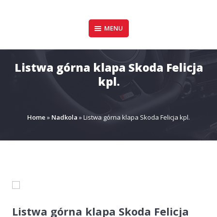
Pomiń
zawartość
Design & Style
MENU
P.P.H.U. DAWID
GAŁUSZKA
Listwa górna klapa Skoda Felicja
kpl.
Home
»
Nadkola
»
Listwa górna klapa Skoda Felicja kpl.
Listwa górna klapa Skoda Felicja