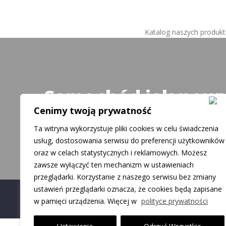
Katalog naszych produk
Samochód jak now
Cenimy twoją prywatność
Mamy dla Ciebie rozwiązanie
Ta witryna wykorzystuje pliki cookies w celu świadczenia
usług, dostosowania serwisu do preferencji użytkowników
oraz w celach statystycznych i reklamowych. Możesz
zawsze wyłączyć ten mechanizm w ustawieniach
przeglądarki. Korzystanie z naszego serwisu bez zmiany
ustawień przeglądarki oznacza, że cookies będą zapisane
Proudly powered by WordPress
|
Theme: Carlistings b
w pamięci urządzenia. Więcej w
polityce prywatności