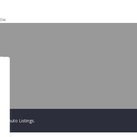
tów
y
y
WP Auto Listings
.